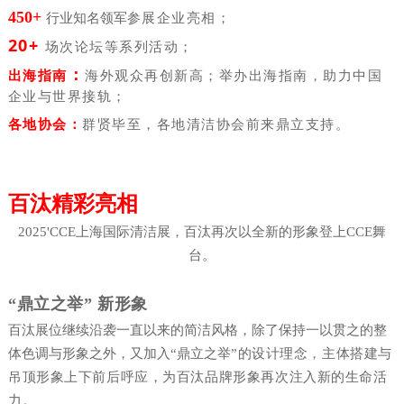
450+
参展企业亮相；
行业知名领军
20+
场次论坛等系列活动；
：
出海指南
海外观众再创新高；举办出海指南，助力中国
企业与世界接轨；
各地协会：
群贤毕至，各地清洁协会
前来
鼎立支持。
百汰精彩亮相
2025'CCE上海国际清洁展，百汰再次以全新的形象登上CCE舞
台。
“鼎立之举” 新形象
百汰展位继续沿袭一直以来的简洁风格，除了保持一以贯之的整
体色调与形象之外，又加入“鼎立之举
”的设计理念，主体搭建与
吊顶形象上下前后呼应，为百汰品牌形象再次注入新的生命活
力。