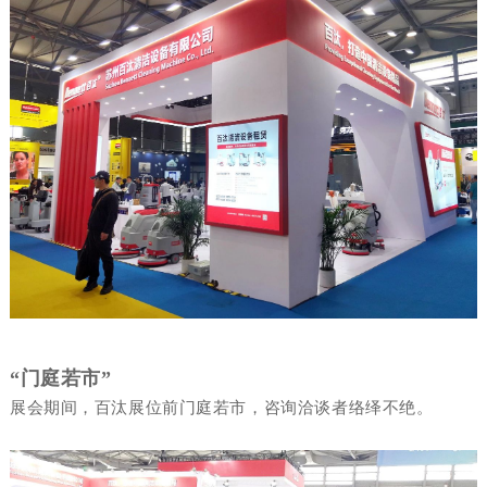
“
门庭若市”
展会期间，百汰展位前门庭若市，咨询洽谈
者络绎不绝。