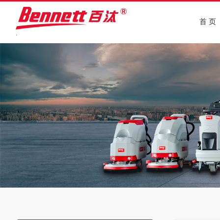
首 页
.