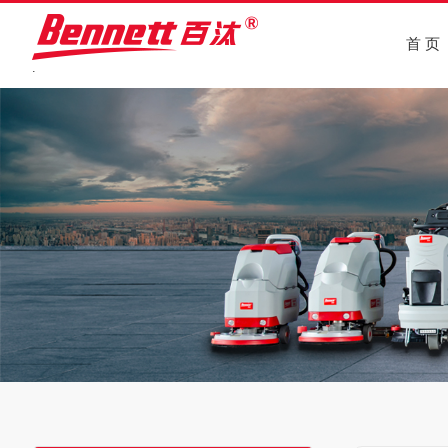
首 页
.