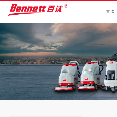
首 页
.