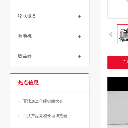
物联设备
擦地机
吸尘器
产
热点信息
百汰2025年经销商大会
百汰产品亮相长垣博览会