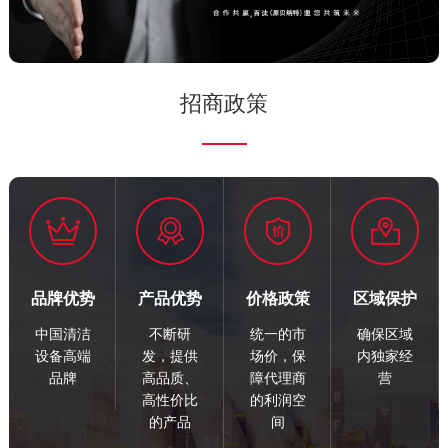
招商政策
品牌优势
产品优势
价格政策
区域保护
中国清洁
不断研
统一的市
确保区域
设备高端
发，提供
场价，保
内独家经
品牌
高品质、
障代理商
营
高性价比
的利润空
的产品
间